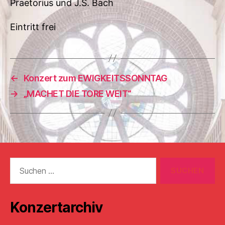
Praetorius und J.S. Bach
Eintritt frei
←
Konzert zum EWIGKEITSSONNTAG
→
„MACHET DIE TORE WEIT“
Suchen
nach:
Konzertarchiv