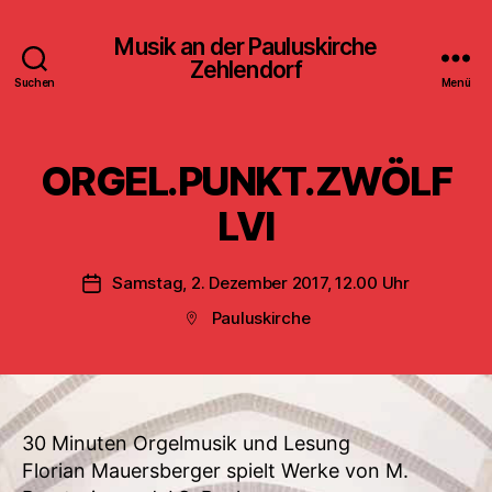
Musik an der Pauluskirche
Zehlendorf
Suchen
Menü
ORGEL.PUNKT.ZWÖLF
LVI
Samstag, 2. Dezember 2017, 12.00 Uhr
Veröffentlichungsdatum
Pauluskirche
Beitragsort
30 Minuten Orgelmusik und Lesung
Florian Mauersberger spielt Werke von M.