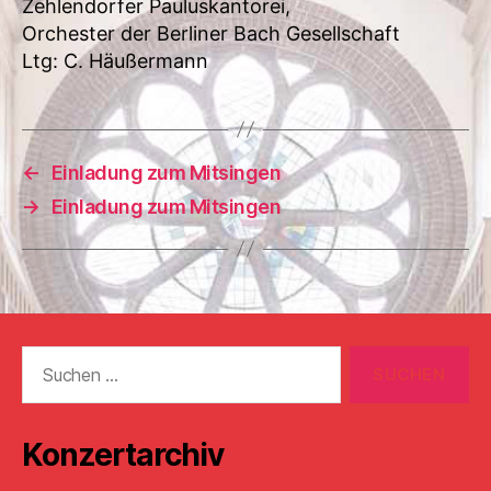
Zehlendorfer Pauluskantorei,
Orchester der Berliner Bach Gesellschaft
Ltg: C. Häußermann
←
Einladung zum Mitsingen
→
Einladung zum Mitsingen
Suchen
nach:
Konzertarchiv