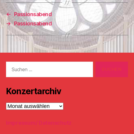
←
Passionsabend
→
Passionsabend
Suchen
nach:
Konzertarchiv
Konzertarchiv
Impressum/ Datenschutz