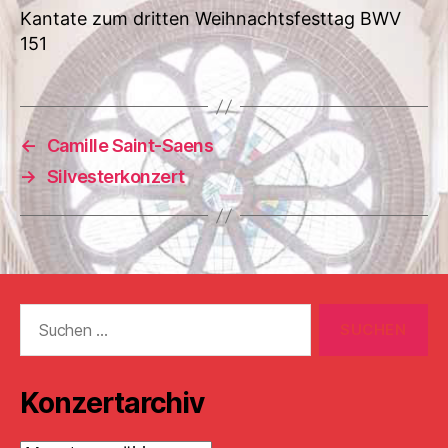
Kantate zum dritten Weihnachtsfesttag BWV
151
←
Camille Saint-Saens
→
Silvesterkonzert
Suchen
nach:
Konzertarchiv