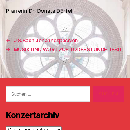
Pfarrerin Dr. Donata Dörfel
←
J.S.Bach Johannespassion
→
MUSIK UND WORT ZUR TODESSTUNDE JESU
Suchen
nach:
Konzertarchiv
Konzertarchiv