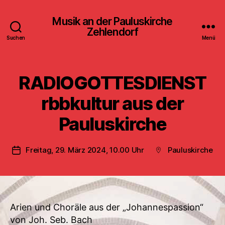
Musik an der Pauluskirche
Zehlendorf
Suchen
Menü
RADIOGOTTESDIENST
rbbkultur aus der
Pauluskirche
Freitag, 29. März 2024, 10.00 Uhr
Pauluskirche
Veröffentlichungsdatum
Beitragsort
Arien und Choräle aus der „Johannespassion“
von Joh. Seb. Bach