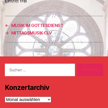
Eintritt frei
←
MUSIK IM GOTTESDIENST
→
MITTAGSMUSIK CLV
Suchen
nach:
Konzertarchiv
Konzertarchiv