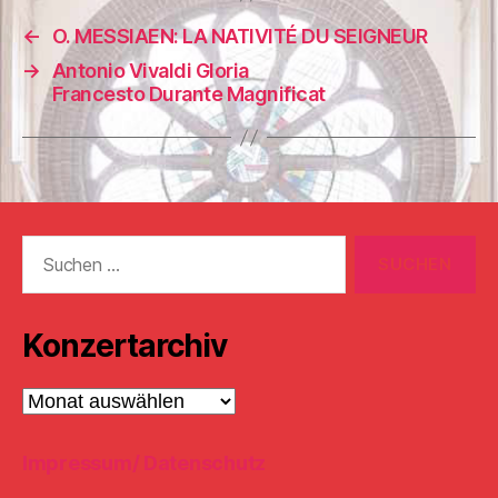
←
O. MESSIAEN: LA NATIVITÉ DU SEIGNEUR
→
Antonio Vivaldi Gloria
Francesto Durante Magnificat
Suchen
nach:
Konzertarchiv
Konzertarchiv
Impressum/ Datenschutz