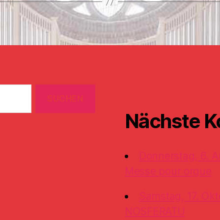
Nächste K
Donnerstag, 6. A
Messe pour orgue
Samstag, 17. Okt
NOSFERATU