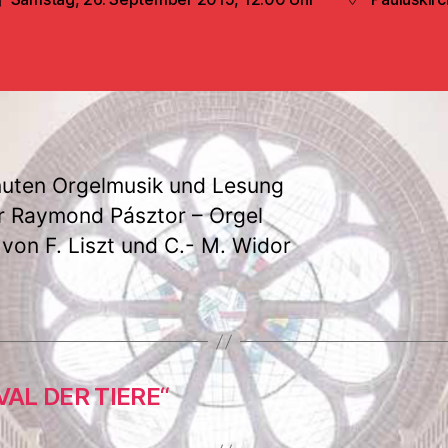
eröffentlichungsdatum
Beitragsort
uten Orgelmusik und Lesung
 Raymond Pásztor – Orgel
von F. Liszt und C.- M. Widor
VAL DER TIERE“