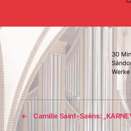
V
30 Min
Sándor
Werke 
←
Camille Saint-Saëns: „KARNE