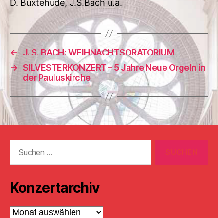
D. Buxtehude, J.S.Bach u.a.
←
J. S. BACH: WEIHNACHTSORATORIUM
→
SILVESTERKONZERT – 5 Jahre Neue Orgeln in
der Pauluskirche
Suchen
nach:
Konzertarchiv
Konzertarchiv