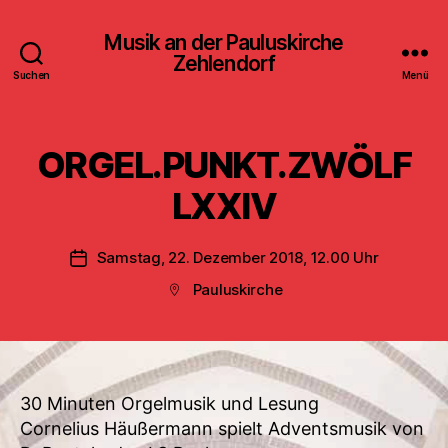
Musik an der Pauluskirche
Zehlendorf
Suchen
Menü
ORGEL.PUNKT.ZWÖLF
LXXIV
Samstag, 22. Dezember 2018, 12.00 Uhr
Veröffentlichungsdatum
Pauluskirche
Beitragsort
30 Minuten Orgelmusik und Lesung
Cornelius Häußermann spielt Adventsmusik von