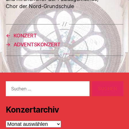
Chor der Nord-Grundschule
←
KONZERT
→
ADVENTSKONZERT
Suchen
nach:
Konzertarchiv
Konzertarchiv