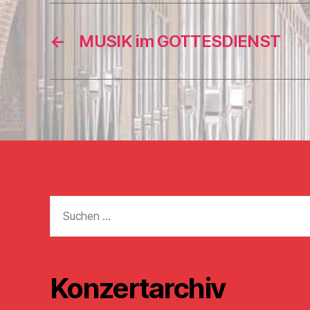
←
MUSIK im GOTTESDIENST
Suchen
nach:
Konzertarchiv