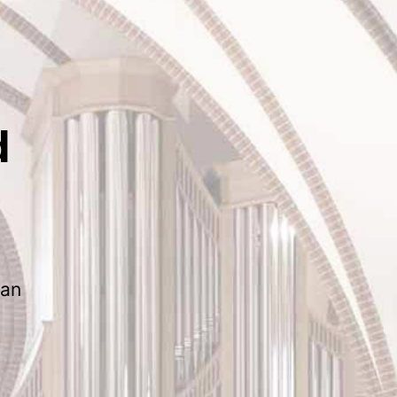
d
ran