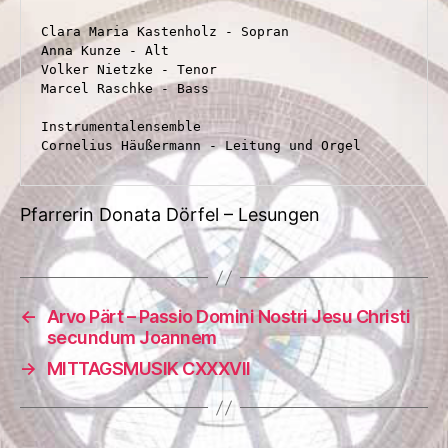
Clara Maria Kastenholz - Sopran

Anna Kunze - Alt

Volker Nietzke - Tenor

Marcel Raschke - Bass

Instrumentalensemble

Cornelius Häußermann - Leitung und Orgel
Pfarrerin Donata Dörfel – Lesungen
←
Arvo Pärt – Passio Domini Nostri Jesu Christi
secundum Joannem
→
MITTAGSMUSIK CXXXVII