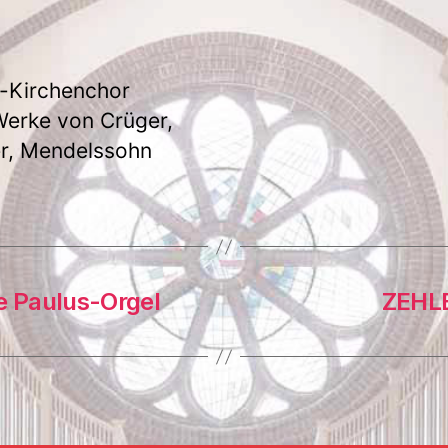
-Kirchenchor
Werke von Crüger,
r, Mendelssohn
 Paulus-Orgel
ZEHL