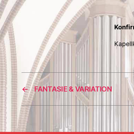
Konfi
Kapell
←
FANTASIE & VARIATION