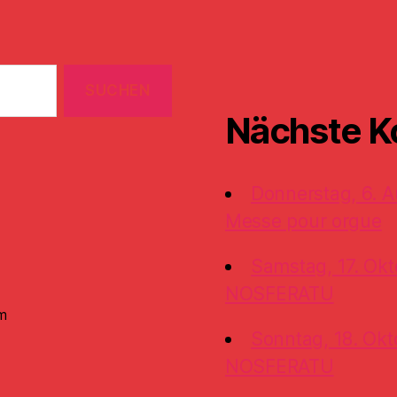
Nächste K
Donnerstag, 6. A
Messe pour orgue
Samstag, 17. Okt
NOSFERATU
m
Sonntag, 18. Okt
NOSFERATU