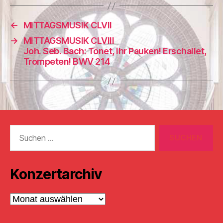
←
MITTAGSMUSIK CLVII
→
MITTAGSMUSIK CLVIII
Joh. Seb. Bach: Tönet, ihr Pauken! Erschallet,
Trompeten! BWV 214
Suchen
nach:
Konzertarchiv
Konzertarchiv