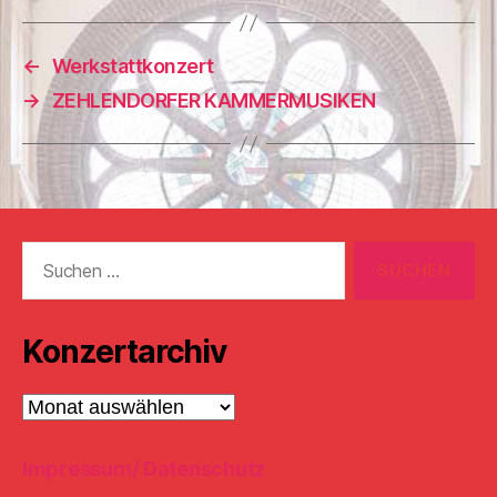
←
Werkstattkonzert
→
ZEHLENDORFER KAMMERMUSIKEN
Suchen
nach:
Konzertarchiv
Konzertarchiv
Impressum/ Datenschutz