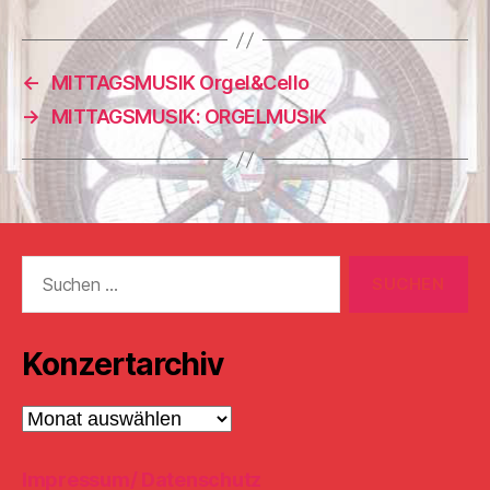
←
MITTAGSMUSIK Orgel&Cello
→
MITTAGSMUSIK: ORGELMUSIK
Suchen
nach:
Konzertarchiv
Konzertarchiv
Impressum/ Datenschutz