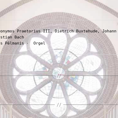
ronymos Praetorius III, Dietrich Buxtehude, Johann 
stian Bach 
