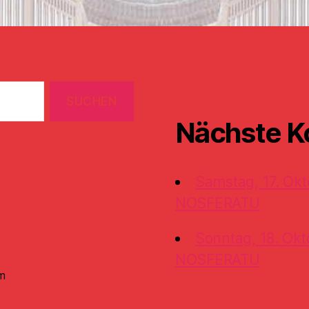
Nächste K
Samstag, 17. Okt
NOSFERATU
Sonntag, 18. Okt
NOSFERATU
m