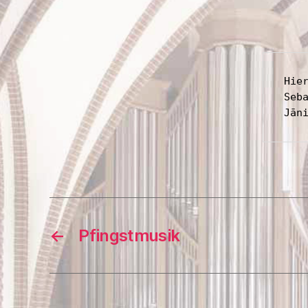
Hie
Seba
←
Pfingstmusik