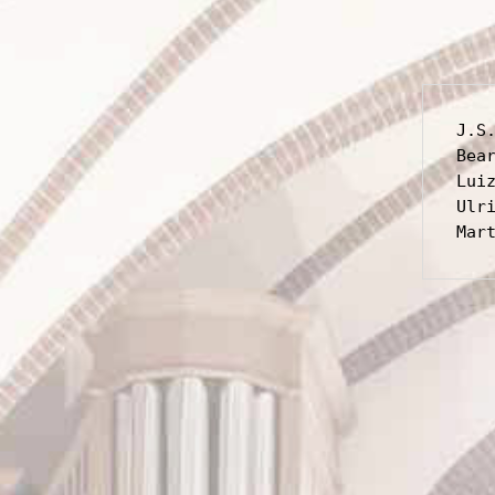
J.S
Bear
Luiz
Ulri
Mar