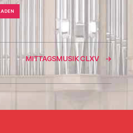
LADEN
MITTAGSMUSIK CLXV
→