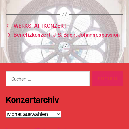
←
WERKSTATTKONZERT
→
Benefizkonzert: J. S. Bach, Johannespassion
Suchen
nach:
Konzertarchiv
Konzertarchiv