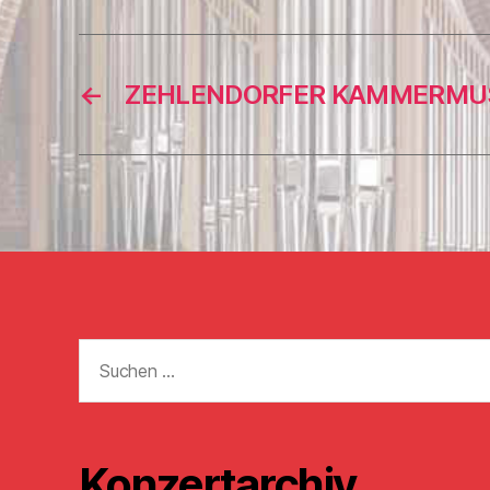
←
ZEHLENDORFER KAMMERMU
Suchen
nach:
Konzertarchiv