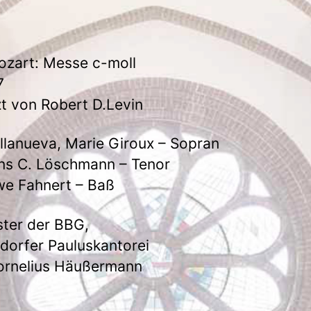
zart: Messe c-moll
7
t von Robert D.Levin
illanueva, Marie Giroux – Sopran
ns C. Löschmann – Tenor
e Fahnert – Baß
ter der BBG,
dorfer Pauluskantorei
ornelius Häußermann