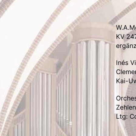
W.A.Mo
KV 24
ergänz
Inés V
Cleme
Kai-Uw
Orches
Zehlen
Ltg: C