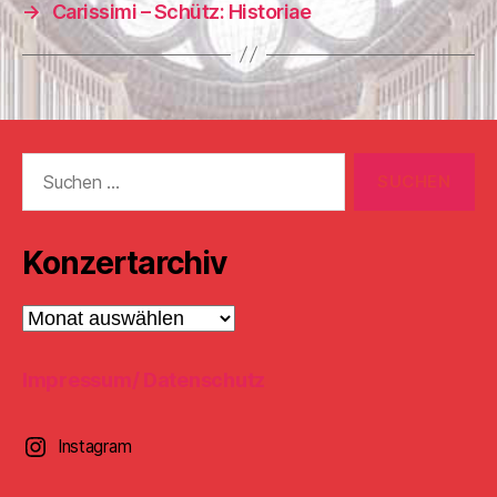
→
Carissimi – Schütz: Historiae
Suchen
nach:
Konzertarchiv
Konzertarchiv
Impressum/ Datenschutz
Instagram