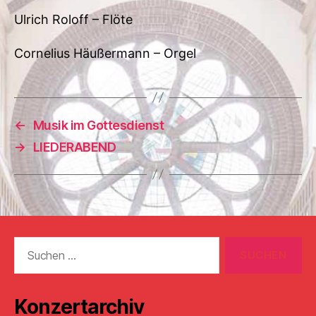
Ulrich Roloff – Flöte
Cornelius Häußermann – Orgel
←
Musik im Gottesdienst
→
LIEDERABEND
Suchen
nach:
Konzertarchiv