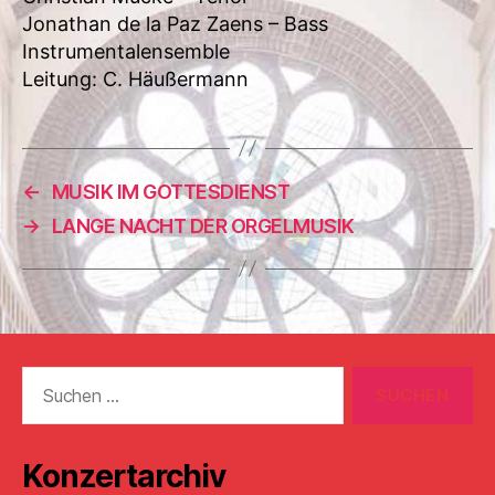
Jonathan de la Paz Zaens – Bass
Instrumentalensemble
Leitung: C. Häußermann
←
MUSIK IM GOTTESDIENST
→
LANGE NACHT DER ORGELMUSIK
Suchen
nach:
Konzertarchiv