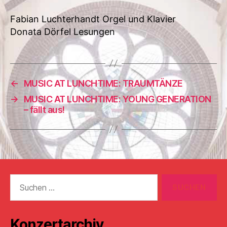
Fabian Luchterhandt Orgel und Klavier
Donata Dörfel Lesungen
←
MUSIC AT LUNCHTIME: TRAUMTÄNZE
→
MUSIC AT LUNCHTIME: YOUNG GENERATION
– fällt aus!
Suchen
nach:
Konzertarchiv