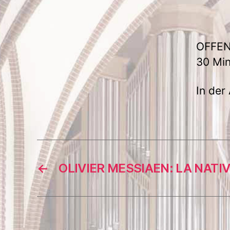
OFFE
30 Min
In der
←
OLIVIER MESSIAEN: LA NATI