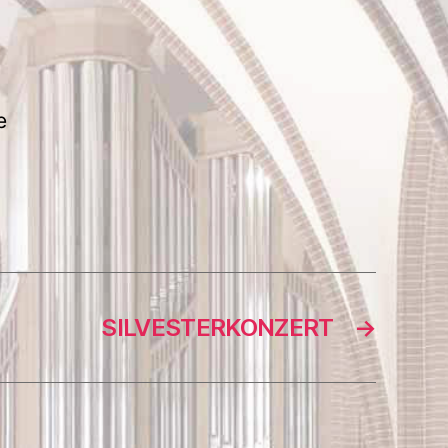
e
SILVESTERKONZERT
→