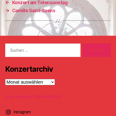
←
Konzert am Totensonntag
→
Camille Saint-Saens
Suchen
nach:
Konzertarchiv
Konzertarchiv
Impressum/ Datenschutz
Instagram