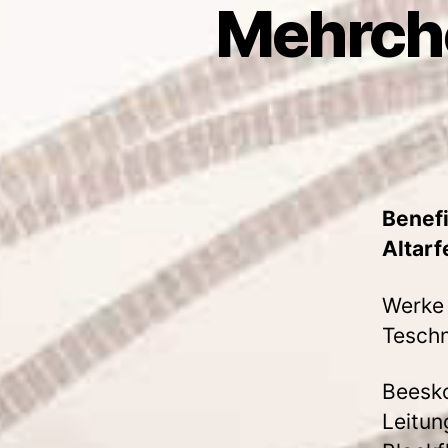
Mehrchö
Benefi
Altarf
Werke 
Teschn
Beesko
Leitun