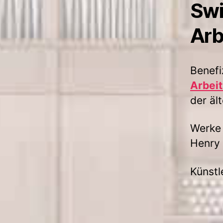
Swi
Arb
Benefi
Arbei
der äl
Werke 
Henry 
Künstl