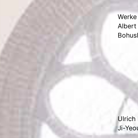
Werke 
Albert
Bohusl
Ulrich 
Ji-Yeo