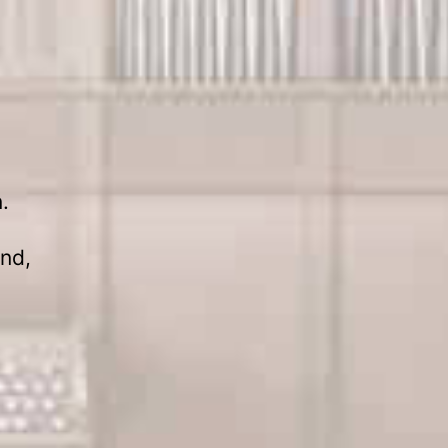
.
nd,