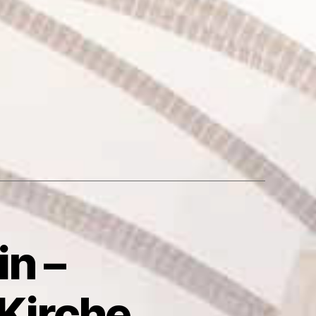
in –
 Kirche