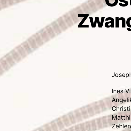
Zwangs
Joseph
lnes V
Angeli
Christ
Matthi
Zehlen