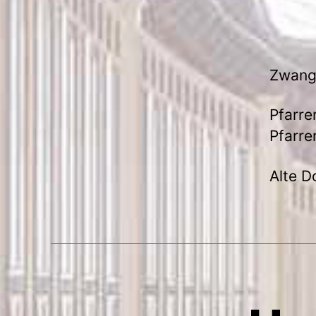
Zwangs
Pfarre
Pfarre
Alte D