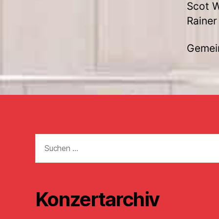
Scot W
Rainer
Gemei
Suchen
nach:
Konzertarchiv