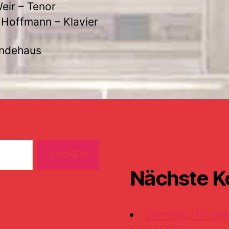
eir – Tenor
 Hoffmann – Klavier
ndehaus
Nächste K
Samstag, 17. Okt