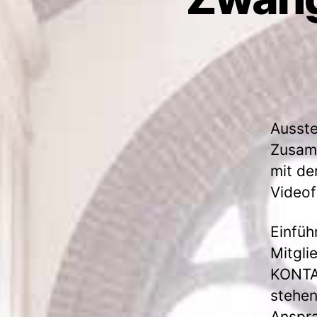
Ausste
Zusam
mit de
Videof
Einfüh
Mitgli
KONTA
stehen
Anspra