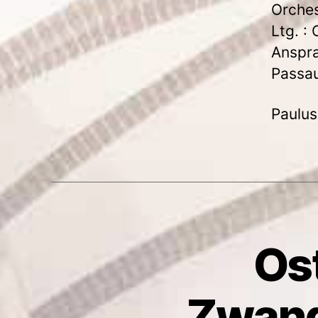
Orches
Ltg. :
Anspra
Passa
Paulus
Ost
Zwangs