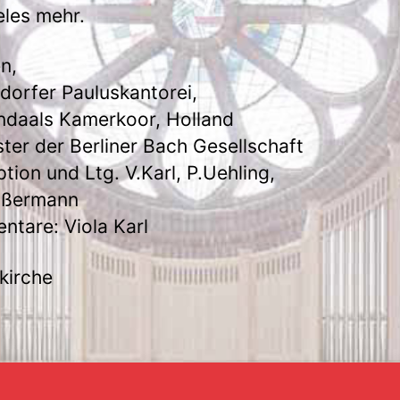
eles mehr.
en,
dorfer Pauluskantorei,
daals Kamerkoor, Holland
ter der Berliner Bach Gesellschaft
tion und Ltg. V.Karl, P.Uehling,
ußermann
tare: Viola Karl
kirche