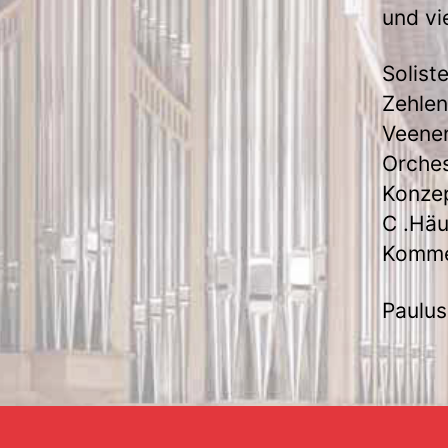
und vi
Solist
Zehlen
Veenen
Orches
Konzep
C .Hä
Kommen
Paulus