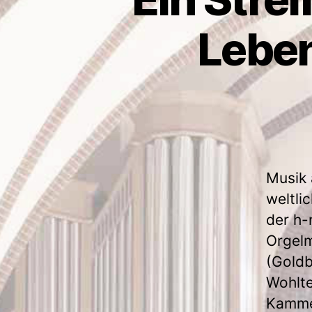
Leben
Musik 
weltli
der h-
Orgelm
(Goldb
Wohlte
Kamme